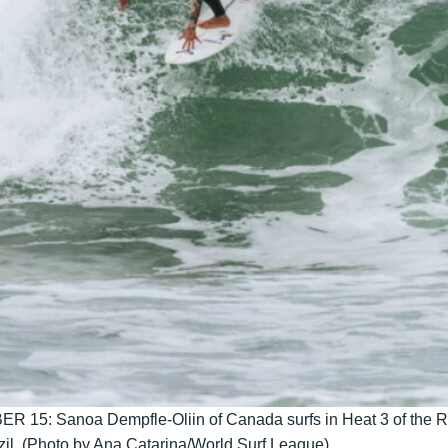
 Sanoa Dempfle-Oliin of Canada surfs in Heat 3 of the Rou
il. (Photo by Ana Catarina/World Surf League)