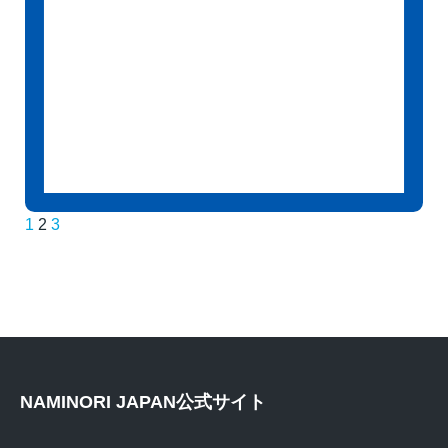
投
1
2
3
稿
の
ペ
ー
NAMINORI JAPAN公式サイト
ジ